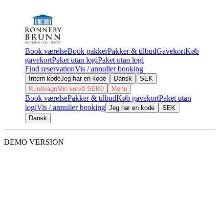
Book værelse
Book pakker
Pakker & tilbud
Gavekort
Køb
gavekort
Paket utan logi
Paket utan logi
Find reservation
Vis / annuller booking
Intern kode
Jeg har en kode
Dansk
SEK
Kundvagn
Min kurv
0
SEK
0
Menu
Book værelse
Pakker & tilbud
Køb gavekort
Paket utan
logi
Vis / annuller booking
Jeg har en kode
SEK
Dansk
DEMO VERSION