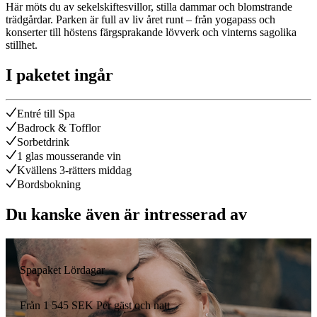
Här möts du av sekelskiftesvillor, stilla dammar och blomstrande
trädgårdar. Parken är full av liv året runt – från yogapass och
konserter till höstens färgsprakande lövverk och vinterns sagolika
stillhet.
I paketet ingår
Entré till Spa
Badrock & Tofflor
Sorbetdrink
1 glas mousserande vin
Kvällens 3-rätters middag
Bordsbokning
Du kanske även är intresserad av
Spapaket Lördagar
Från
1 545
SEK
Per gäst och natt