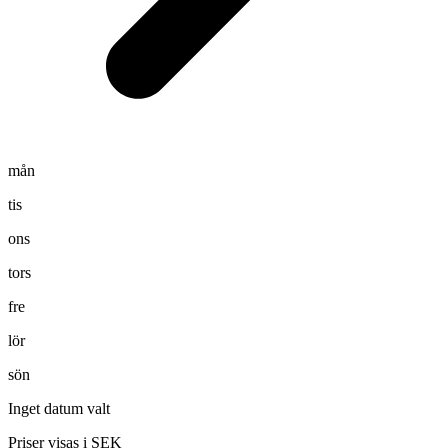
mån
tis
ons
tors
fre
lör
sön
Inget datum valt
Priser visas i SEK