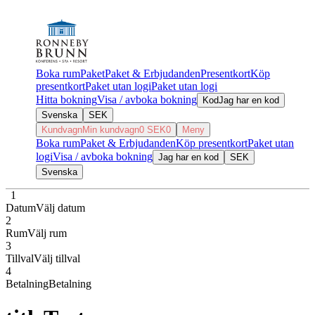
Boka rum
Paket
Paket & Erbjudanden
Presentkort
Köp
presentkort
Paket utan logi
Paket utan logi
Hitta bokning
Visa / avboka bokning
Kod
Jag har en kod
Svenska
SEK
Kundvagn
Min kundvagn
0
SEK
0
Meny
Boka rum
Paket & Erbjudanden
Köp presentkort
Paket utan
logi
Visa / avboka bokning
Jag har en kod
SEK
Svenska
1
1
Datum
Välj datum
2
Rum
Välj rum
3
Tillval
Välj tillval
4
Betalning
Betalning