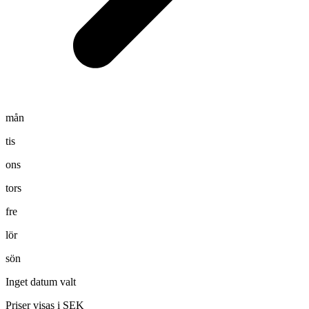
mån
tis
ons
tors
fre
lör
sön
Inget datum valt
Priser visas i SEK