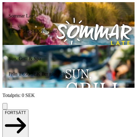
Sommar Late
Från
1 545
SEK
Per gäst
Sun, Grill & Spa
Från
1 690
SEK
Per gäst och natt
Totalpris
:
0
SEK
FORTSÄTT